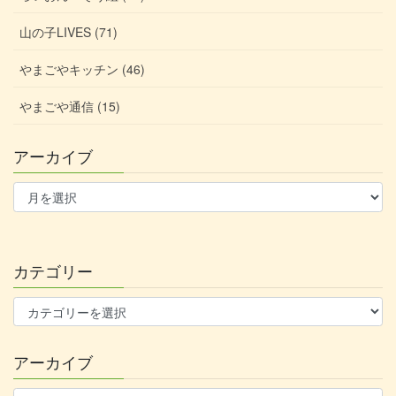
山の子LIVES (71)
やまごやキッチン (46)
やまごや通信 (15)
アーカイブ
ア
ー
カ
イ
ブ
カテゴリー
カ
テ
ゴ
アーカイブ
リ
ー
ア