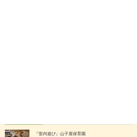
『年末年始の様子』山子屋保育
園
2026年1月19日
山の子LIVES
次の記事
『冬休みあれこれ』山の子LIVES
2026年1月28日
最近の投稿
『室内遊び』山子屋保育園