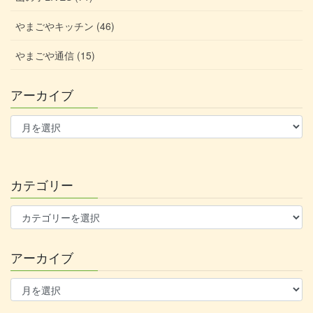
やまごやキッチン (46)
やまごや通信 (15)
アーカイブ
ア
ー
カ
イ
ブ
カテゴリー
カ
テ
ゴ
アーカイブ
リ
ー
ア
ー
カ