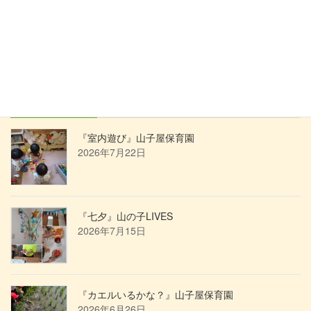
て遊べるようになりましたよ。
投
ペ
ペ
ペ
«
1
…
7
8
稿
ー
ー
ー
ジ
ジ
ジ
の
最近の投稿
ペ
ー
『室内遊び』山子屋保育園
2026年7月22日
ジ
送
り
『七夕』山の子LIVES
2026年7月15日
『カエルいるかな？』山子屋保育園
2026年6月26日